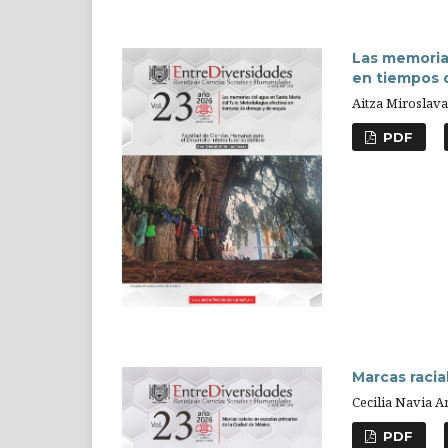
Las memorias
en tiempos 
Aitza Miroslava
PDF
Marcas racia
Cecilia Navia A
PDF