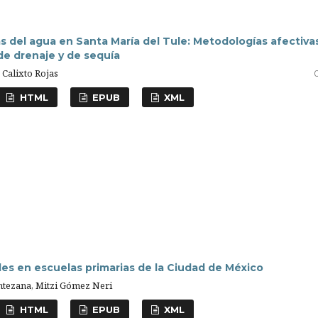
 del agua en Santa María del Tule: Metodologías afectiva
de drenaje y de sequía
 Calixto Rojas
HTML
EPUB
XML
les en escuelas primarias de la Ciudad de México
ntezana, Mitzi Gómez Neri
HTML
EPUB
XML