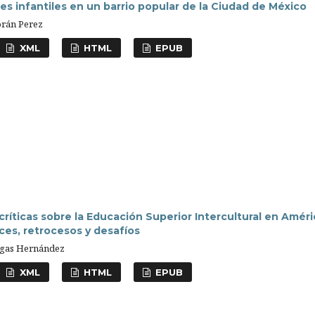
 infantiles en un barrio popular de la Ciudad de México
orán Perez
XML
HTML
EPUB
críticas sobre la Educación Superior Intercultural en Améri
ces, retrocesos y desafíos
rgas Hernández
XML
HTML
EPUB