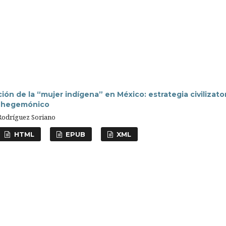
ión de la “mujer indígena” en México: estrategia civilizato
o hegemónico
 Rodríguez Soriano
HTML
EPUB
XML