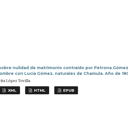
sobre nulidad de matrimonio contraído por Petrona Góme
hombre con Lucía Gómez, naturales de Chamula. Año de 18
ita López Tovilla
XML
HTML
EPUB