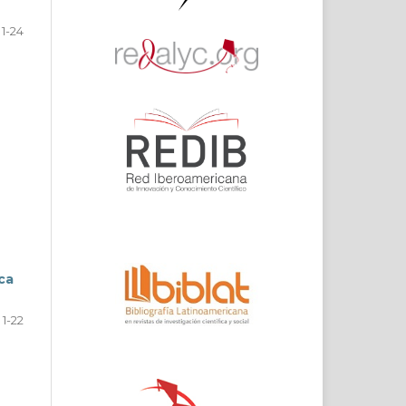
1-24
ca
1-22