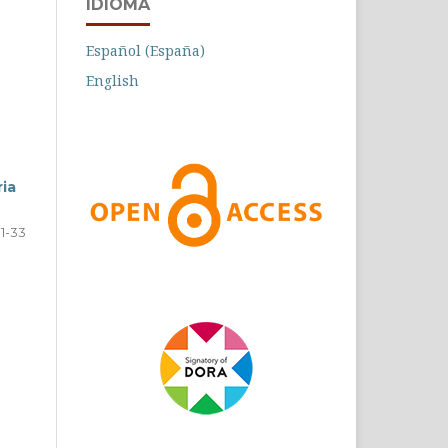
IDIOMA
Español (España)
English
ria
1-33