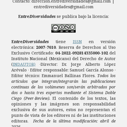
Contacto: direccion.entrediversidades@gmail.com |
entrediversidades@gmail.com
Entre
Diversidades
se publica bajo la licencia:
Entre
Diversidades
tiene
ISSN
en versión
electrónica:
2007-7610
.
Reserva de Derechos al Uso
Exclusivo Certificado:
04-2022-092814335000-102
del
Instituto Nacional (Mexicano) del Derecho de Autor
(
INDAUTOR)
·Director: Dr. Jorge Alberto López
Arévalo · Editor responsable: Samuel García Alonso ·
Editor técnico: Emmanuel Ballinas Flores.
Todos los
artículos que integran/integrarán las publicaciones
continuas de los volúmenes son/serán arbitrados por
dos o hasta tres expertos mediante el Sistema Doble
Ciego (Peer-Review).
El contenido de los textos, las
opiniones y las imágenes son responsabilidad
exclusiva de sus autores, estos no representan el
punto de vista de los editores ni de las instituciones
editoras.
Fecha de la última modificación: abril de
2026.