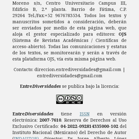
Moreno s/n, Centro Universitario Campus III,
Edificio B, 2.ª planta. Barrio de Fátima, C.P.
29264 Tel./Fax:+52 9676783534. Todos los textos y
manuscritos sometidos a consideración, deberán
ser enviados por medio de esta página web, que
aloja el gestor especializado para editores:
OJS
(Sistema de Revistas Académicas / Científicas de
acceso-abierto). Todas las comunicaciones y estatus
de los textos, se monitorearán y serán a través de
esta plataforma OJS, vía esta misma página web.
Contacto: direccion.entrediversidades@gmail.com |
entrediversidades@gmail.com
Entre
Diversidades
se publica bajo la licencia:
Entre
Diversidades
tiene
ISSN
en versión
electrónica:
2007-7610
.
Reserva de Derechos al Uso
Exclusivo Certificado:
04-2022-092814335000-102
del
Instituto Nacional (Mexicano) del Derecho de Autor
(
INDAUTOR)
·Director: Dr. Jorge Alberto López