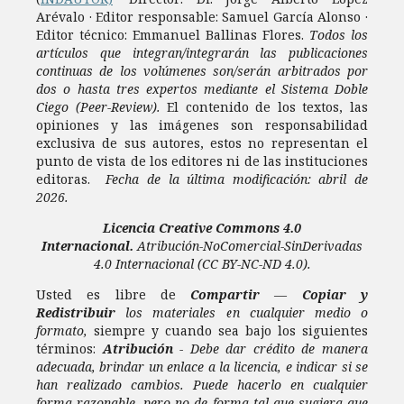
Arévalo · Editor responsable: Samuel García Alonso ·
Editor técnico: Emmanuel Ballinas Flores.
Todos los
artículos que integran/integrarán las publicaciones
continuas de los volúmenes son/serán arbitrados por
dos o hasta tres expertos mediante el Sistema Doble
Ciego (Peer-Review).
El contenido de los textos, las
opiniones y las imágenes son responsabilidad
exclusiva de sus autores, estos no representan el
punto de vista de los editores ni de las instituciones
editoras.
Fecha de la última modificación: abril de
2026.
Licencia
Creative Commons 4.0
Internacional.
Atribución-NoComercial-SinDerivadas
4.0 Internacional
(CC BY-NC-ND 4.0).
Usted es libre de
Compartir
—
Copiar y
Redistribuir
los materiales en cualquier medio o
formato,
siempre y cuando sea bajo los siguientes
términos:
Atribución
- Debe dar crédito de manera
adecuada, brindar un enlace a la licencia, e indicar si se
han realizado cambios. Puede hacerlo en cualquier
forma razonable, pero no de forma tal que sugiera que