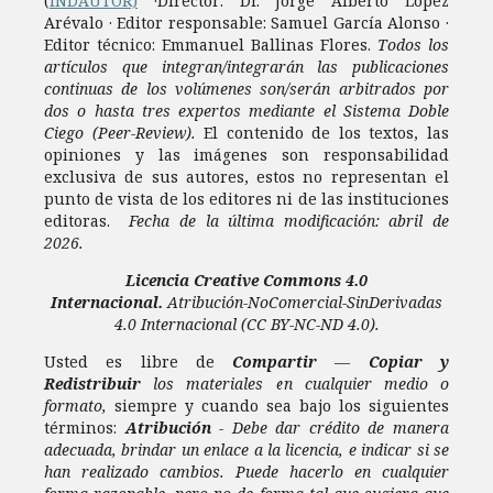
(
INDAUTOR)
·Director: Dr. Jorge Alberto López
Arévalo · Editor responsable: Samuel García Alonso ·
Editor técnico: Emmanuel Ballinas Flores.
Todos los
artículos que integran/integrarán las publicaciones
continuas de los volúmenes son/serán arbitrados por
dos o hasta tres expertos mediante el Sistema Doble
Ciego (Peer-Review).
El contenido de los textos, las
opiniones y las imágenes son responsabilidad
exclusiva de sus autores, estos no representan el
punto de vista de los editores ni de las instituciones
editoras.
Fecha de la última modificación: abril de
2026.
Licencia
Creative Commons 4.0
Internacional.
Atribución-NoComercial-SinDerivadas
4.0 Internacional
(CC BY-NC-ND 4.0).
Usted es libre de
Compartir
—
Copiar y
Redistribuir
los materiales en cualquier medio o
formato,
siempre y cuando sea bajo los siguientes
términos:
Atribución
- Debe dar crédito de manera
adecuada, brindar un enlace a la licencia, e indicar si se
han realizado cambios. Puede hacerlo en cualquier