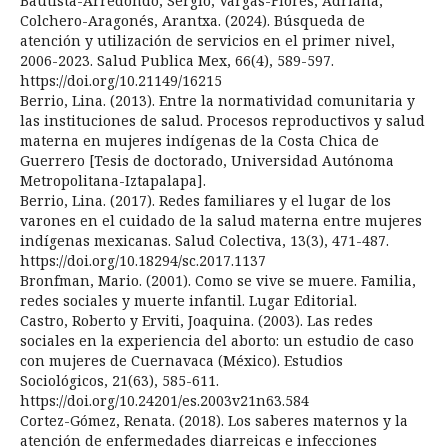
Bautista-Arredondo, Sergio, Vargas-Flores, Adriana,
Colchero-Aragonés, Arantxa. (2024). Búsqueda de
atención y utilización de servicios en el primer nivel,
2006-2023. Salud Publica Mex, 66(4), 589-597.
https://doi.org/10.21149/16215
Berrio, Lina. (2013). Entre la normatividad comunitaria y
las instituciones de salud. Procesos reproductivos y salud
materna en mujeres indígenas de la Costa Chica de
Guerrero [Tesis de doctorado, Universidad Autónoma
Metropolitana-Iztapalapa].
Berrio, Lina. (2017). Redes familiares y el lugar de los
varones en el cuidado de la salud materna entre mujeres
indígenas mexicanas. Salud Colectiva, 13(3), 471-487.
https://doi.org/10.18294/sc.2017.1137
Bronfman, Mario. (2001). Como se vive se muere. Familia,
redes sociales y muerte infantil. Lugar Editorial.
Castro, Roberto y Erviti, Joaquina. (2003). Las redes
sociales en la experiencia del aborto: un estudio de caso
con mujeres de Cuernavaca (México). Estudios
Sociológicos, 21(63), 585-611.
https://doi.org/10.24201/es.2003v21n63.584
Cortez-Gómez, Renata. (2018). Los saberes maternos y la
atención de enfermedades diarreicas e infecciones