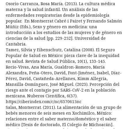
Osorio Carranza, Rosa María. (2013). La cultura médica
materna y la salud infantil. Un análisis de las
enfermedades respiratorias desde la epidemiología
popular. En Montserrat Cabré i Pairet y Fernando Salmón
Múñiz (Eds.), Sexo y género en medicina: una
introducción a los estudios de las mujeres y de género en
ciencias de la salud [pp. 229-252]. Universidad de
Cantabria.
Tamez, Silvia y Eibenschutz, Catalina (2008). El Seguro
Popular de Salud en México: pieza clave de la inequidad
en salud. Revista de Salud Pública, 10(1), 133-145.
Recio-Vivas, Ana María, Gualdron-Romero, María
Alexandra, Peña-Otero, David, Font-Jiménez, Isabel, Díaz-
Pérez, David, Castañeda-Arellanes, Kimm Allegría,
Mansilla-Domínguez, José Miguel. (2023). Percepción del
riesgo ante el contagio por SARS-CoV-2 en la población
mexicana. Nuberos Científica, 6(37).
https://ciberindex.com/c/nc/6370615nc
Salas, Montserrat. (2011). La alimentación de un grupo de
bebés menores de seis meses en Xochimilco, México:
relaciones entre el saber materno/doméstico y el saber
médico [Tesis de doctorado, El Colegio de Michoacán].