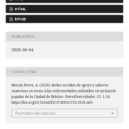
HTML
EPUB
PUBLICADO
2026-06-04
CÓMO CITAR
Morán Perez, A. (2026). Redes sociales de apoyo y saberes
maternos en torno a las enfermedades infantiles en un barrio
popular de la Ciudad de México.
EntreDiversidades
,
23
, 1-24.
https://doi.org/10.31644/ED.FCHDIS.V23.2026.A06
Formatos de citación