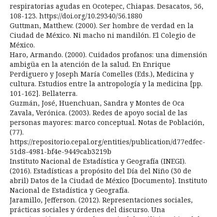
respiratorias agudas en Ocotepec, Chiapas. Desacatos, 56,
108-123. https://doi.org/10.29340/56.1880
Guttman, Matthew. (2000). Ser hombre de verdad en la
Ciudad de México. Ni macho ni mandilón. El Colegio de
México.
Haro, Armando. (2000). Cuidados profanos: una dimensión
ambigüa en la atención de la salud. En Enrique
Perdiguero y Joseph María Comelles (Eds.), Medicina y
cultura. Estudios entre la antropología y la medicina [pp.
101-162]. Bellaterra.
Guzmán, José, Huenchuan, Sandra y Montes de Oca
Zavala, Verónica. (2003). Redes de apoyo social de las
personas mayores: marco conceptual. Notas de Población,
(77).
https://repositorio.cepal.org/entities/publication/d77edfec-
51d8-4981-bf4e-9449cab3219b
Instituto Nacional de Estadística y Geografía (INEGI).
(2016). Estadísticas a propósito del Día del Niño (30 de
abril) Datos de la Ciudad de México [Documento]. Instituto
Nacional de Estadística y Geografía.
Jaramillo, Jefferson. (2012). Representaciones sociales,
prácticas sociales y órdenes del discurso. Una