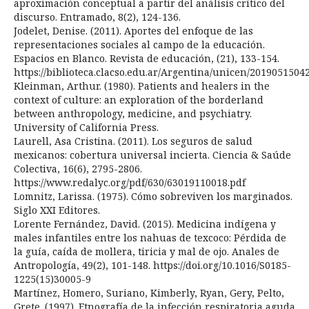
aproximación conceptual a partir del análisis crítico del
discurso. Entramado, 8(2), 124-136.
Jodelet, Denise. (2011). Aportes del enfoque de las
representaciones sociales al campo de la educación.
Espacios en Blanco. Revista de educación, (21), 133-154.
https://biblioteca.clacso.edu.ar/Argentina/unicen/201905150
Kleinman, Arthur. (1980). Patients and healers in the
context of culture: an exploration of the borderland
between anthropology, medicine, and psychiatry.
University of California Press.
Laurell, Asa Cristina. (2011). Los seguros de salud
mexicanos: cobertura universal incierta. Ciencia & Saúde
Colectiva, 16(6), 2795-2806.
https://www.redalyc.org/pdf/630/63019110018.pdf
Lomnitz, Larissa. (1975). Cómo sobreviven los marginados.
Siglo XXI Editores.
Lorente Fernández, David. (2015). Medicina indígena y
males infantiles entre los nahuas de texcoco: Pérdida de
la guía, caída de mollera, tiricia y mal de ojo. Anales de
Antropología, 49(2), 101-148. https://doi.org/10.1016/S0185-
1225(15)30005-9
Martínez, Homero, Suriano, Kimberly, Ryan, Gery, Pelto,
Grete. (1997). Etnografía de la infección respiratoria aguda