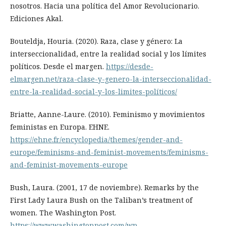
nosotros. Hacia una política del Amor Revolucionario.
Ediciones Akal.
Bouteldja, Houria. (2020). Raza, clase y género: La
interseccionalidad, entre la realidad social y los límites
políticos. Desde el margen.
https://desde-
elmargen.net/raza-clase-y-genero-la-interseccionalidad-
entre-la-realidad-social-y-los-limites-políticos/
Briatte, Aanne-Laure. (2010). Feminismo y movimientos
feministas en Europa. EHNE.
https://ehne.fr/encyclopedia/themes/gender-and-
europe/feminisms-and-feminist-movements/feminisms-
and-feminist-movements-europe
Bush, Laura. (2001, 17 de noviembre). Remarks by the
First Lady Laura Bush on the Taliban’s treatment of
women. The Washington Post.
https://www.washingtonpost.com/wp-