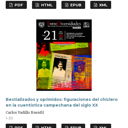
PDF
HTML
EPUB
XML
Bestializados y oprimidos: figuraciones del chiclero
en la cuentística campechana del siglo XX
Carlos Vadillo Buenfil
1-30
PDF
HTML
EPUB
XML