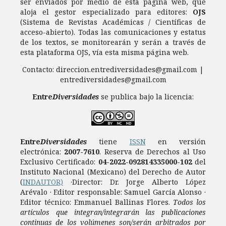
ser enviados por medio de esta página web, que
aloja el gestor especializado para editores:
OJS
(Sistema de Revistas Académicas / Científicas de
acceso-abierto). Todas las comunicaciones y estatus
de los textos, se monitorearán y serán a través de
esta plataforma OJS, vía esta misma página web.
Contacto: direccion.entrediversidades@gmail.com |
entrediversidades@gmail.com
Entre
Diversidades
se publica bajo la licencia:
Entre
Diversidades
tiene
ISSN
en versión
electrónica:
2007-7610
.
Reserva de Derechos al Uso
Exclusivo Certificado:
04-2022-092814335000-102
del
Instituto Nacional (Mexicano) del Derecho de Autor
(
INDAUTOR)
·Director: Dr. Jorge Alberto López
Arévalo · Editor responsable: Samuel García Alonso ·
Editor técnico: Emmanuel Ballinas Flores.
Todos los
artículos que integran/integrarán las publicaciones
continuas de los volúmenes son/serán arbitrados por