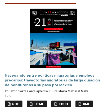
Navegando entre políticas migratorias y empleos
precarios: trayectorias migratorias de larga duración
de hondureños a su paso por México
Eduardo Torre Cantalapiedra, Dulce María Mariscal Nava
1-26
PDF
HTML
EPUB
XML