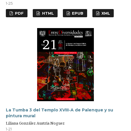
1-25
PDF
HTML
EPUB
XML
La Tumba 3 del Templo XVIII-A de Palenque y su
pintura mural
Liliana González Austria Noguez
1-21