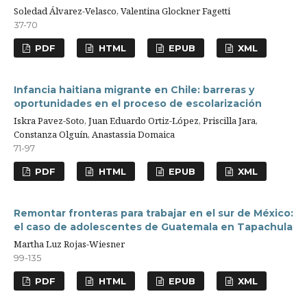
Soledad Álvarez-Velasco, Valentina Glockner Fagetti
37-70
PDF
HTML
EPUB
XML
Infancia haitiana migrante en Chile: barreras y
oportunidades en el proceso de escolarización
Iskra Pavez-Soto, Juan Eduardo Ortiz-López, Priscilla Jara,
Constanza Olguín, Anastassia Domaica
71-97
PDF
HTML
EPUB
XML
Remontar fronteras para trabajar en el sur de México:
el caso de adolescentes de Guatemala en Tapachula
Martha Luz Rojas-Wiesner
99-135
PDF
HTML
EPUB
XML