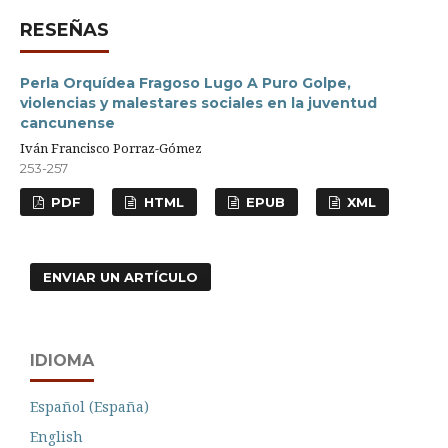
RESEÑAS
Perla Orquídea Fragoso Lugo A Puro Golpe,
violencias y malestares sociales en la juventud
cancunense
Iván Francisco Porraz-Gómez
253-257
PDF
HTML
EPUB
XML
ENVIAR UN ARTÍCULO
IDIOMA
Español (España)
English