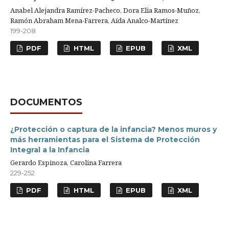
Anabel Alejandra Ramírez-Pacheco, Dora Elia Ramos-Muñoz,
Ramón Abraham Mena-Farrera, Aída Analco-Martínez
199-208
PDF
HTML
EPUB
XML
DOCUMENTOS
¿Protección o captura de la infancia? Menos muros y
más herramientas para el Sistema de Protección
Integral a la Infancia
Gerardo Espinoza, Carolina Farrera
229-252
PDF
HTML
EPUB
XML