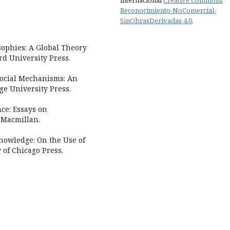
Reconocimiento-NoComercial-
SinObrasDerivadas 4.0
.
osophies: A Global Theory
rd University Press.
Social Mechanisms: An
ge University Press.
nce: Essays on
 Macmillan.
Knowledge: On the Use of
of Chicago Press.