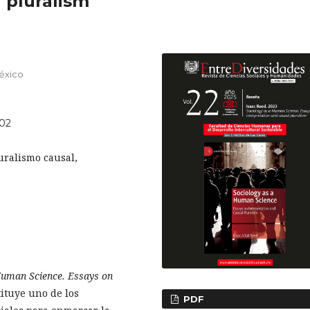
 pluralism
éxico
R02
uralismo causal,
Human Science. Essays on
tituye uno de los
PDF