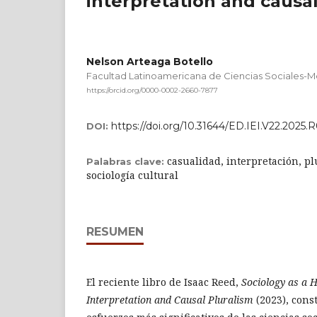
interpretation and causal
Nelson Arteaga Botello
Facultad Latinoamericana de Ciencias Sociales-M
https://orcid.org/0000-0002-2660-7877
https://doi.org/10.31644/ED.IEI.V22.2025.
DOI:
casualidad, interpretación, pl
Palabras clave:
sociología cultural
RESUMEN
El reciente libro de Isaac Reed,
Sociology as a 
Interpretation and Causal Pluralism
(2023), cons