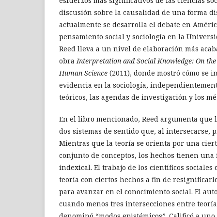
esfuerzos más significativos de las ciencias so
discusión sobre la causalidad de una forma di
actualmente se desarrolla el debate en Améric
pensamiento social y sociología en la Universi
Reed lleva a un nivel de elaboración más aca
obra
Interpretation and Social Knowledge: On the
Human Science
(2011), donde mostró cómo se in
evidencia en la sociología, independientemen
teóricos, las agendas de investigación y los mé
En el libro mencionado, Reed argumenta que la
dos sistemas de sentido que, al intersecarse,
Mientras que la teoría se orienta por una cier
conjunto de conceptos, los hechos tienen una 
indexical. El trabajo de los científicos sociales
teoría con ciertos hechos a fin de resignificar
para avanzar en el conocimiento social. El aut
cuando menos tres intersecciones entre teoría
denominó “modos epistémicos”. Calificó a uno 