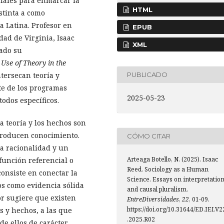
ciales para enmarcar la
HTML
stinta a como
a Latina. Profesor en
EPUB
dad de Virginia, Isaac
XML
bado su
 Use of Theory in the
tersecan teoría y
PUBLICADO
te de los programas
2025-05-23
todos específicos.
 teoría y los hechos son
 producen conocimiento.
CÓMO CITAR
ta racionalidad y un
Arteaga Botello, N. (2025). Isaac
función referencial o
Reed. Sociology as a Human
 consiste en conectar la
Science. Essays on interpretatio
los como evidencia sólida
and causal pluralism.
or sugiere que existen
EntreDiversidades
,
22
, 01-09.
https://doi.org/10.31644/ED.IEI.V2
s y hechos, a las que
.2025.R02
de ellos de carácter