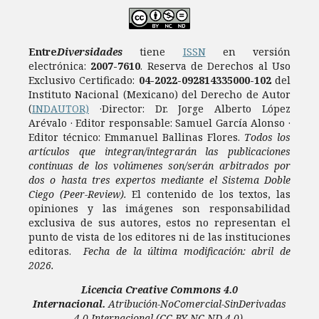
Entre
Diversidades
tiene
ISSN
en versión
electrónica:
2007-7610
.
Reserva de Derechos al Uso
Exclusivo Certificado:
04-2022-092814335000-102
del
Instituto Nacional (Mexicano) del Derecho de Autor
(
INDAUTOR)
·Director: Dr. Jorge Alberto López
Arévalo · Editor responsable: Samuel García Alonso ·
Editor técnico: Emmanuel Ballinas Flores.
Todos los
artículos que integran/integrarán las publicaciones
continuas de los volúmenes son/serán arbitrados por
dos o hasta tres expertos mediante el Sistema Doble
Ciego (Peer-Review).
El contenido de los textos, las
opiniones y las imágenes son responsabilidad
exclusiva de sus autores, estos no representan el
punto de vista de los editores ni de las instituciones
editoras.
Fecha de la última modificación: abril de
2026.
Licencia
Creative Commons 4.0
Internacional.
Atribución-NoComercial-SinDerivadas
4.0 Internacional
(CC BY-NC-ND 4.0).