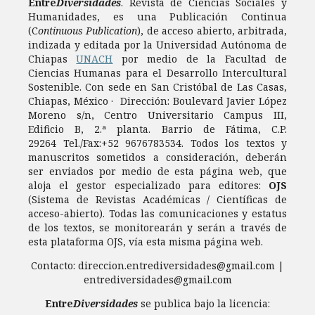
Entre
Diversidades
. Revista de Ciencias Sociales y
Humanidades, es una Publicación Continua
(C
ontinuous Publication
), de acceso abierto, arbitrada,
indizada y editada por la Universidad Autónoma de
Chiapas
UNACH
por medio de la Facultad de
Ciencias Humanas para el Desarrollo Intercultural
Sostenible. Con sede en San Cristóbal de Las Casas,
Chiapas, México · Dirección: Boulevard Javier López
Moreno s/n, Centro Universitario Campus III,
Edificio B, 2.ª planta. Barrio de Fátima, C.P.
29264 Tel./Fax:+52 9676783534. Todos los textos y
manuscritos sometidos a consideración, deberán
ser enviados por medio de esta página web, que
aloja el gestor especializado para editores:
OJS
(Sistema de Revistas Académicas / Científicas de
acceso-abierto). Todas las comunicaciones y estatus
de los textos, se monitorearán y serán a través de
esta plataforma OJS, vía esta misma página web.
Contacto: direccion.entrediversidades@gmail.com |
entrediversidades@gmail.com
Entre
Diversidades
se publica bajo la licencia: