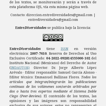
de los textos, se monitorearán y serán a través de
esta plataforma OJS, vía esta misma página web.
Contacto: direccion.entrediversidades@gmail.com |
entrediversidades@gmail.com
Entre
Diversidades
se publica bajo la licencia:
Entre
Diversidades
tiene
ISSN
en versión
electrónica:
2007-7610
.
Reserva de Derechos al Uso
Exclusivo Certificado:
04-2022-092814335000-102
del
Instituto Nacional (Mexicano) del Derecho de Autor
(
INDAUTOR)
·Director: Dr. Jorge Alberto López
Arévalo · Editor responsable: Samuel García Alonso ·
Editor técnico: Emmanuel Ballinas Flores.
Todos los
artículos que integran/integrarán las publicaciones
continuas de los volúmenes son/serán arbitrados por
dos o hasta tres expertos mediante el Sistema Doble
Ciego (Peer-Review).
El contenido de los textos, las
opiniones y las imágenes son responsabilidad
exclusiva de sus autores, estos no representan el