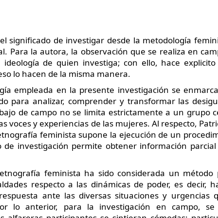
 el significado de investigar desde la metodología femin
. Para la autora, la observación que se realiza en camp
 ideología de quien investiga; con ello, hace explicit
eso lo hacen de la misma manera.
gía empleada en la presente investigación se enmarca
odo para analizar, comprender y transformar las desig
abajo de campo no se limita estrictamente a un grupo c
las voces y experiencias de las mujeres. Al respecto, Pat
 etnografía feminista supone la ejecución de un procedi
e investigación permite obtener información parcial 
 etnografía feminista ha sido considerada un método p
aldades respecto a las dinámicas de poder, es decir,
 respuesta ante las diversas situaciones y urgencia
or lo anterior, para la investigación en campo, s
s alfareras participantes se sintieran cómodas; parti