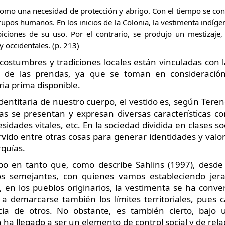
omo una necesidad de protección y abrigo. Con el tiempo se co
grupos humanos. En los inicios de la Colonia, la vestimenta indí
biciones de su uso. Por el contrario, se produjo un mestizaje,
y occidentales. (p. 213)
costumbres y tradiciones locales están vinculadas con la
n de las prendas, ya que se toman en consideración
ria prima disponible.
dentitaria de nuestro cuerpo, el vestido es, según Terence
as se presentan y expresan diversas características com
esidades vitales, etc. En la sociedad dividida en clases s
vido entre otras cosas para generar identidades y valo
rquías.
rpo en tanto que, como describe Sahlins (1997), desde
s semejantes, con quienes vamos estableciendo jera
e, en los pueblos originarios, la vestimenta se ha conv
 a demarcarse también los límites territoriales, pues 
cia de otros. No obstante, es también cierto, bajo 
 ha llegado a ser un elemento de control social y de rel