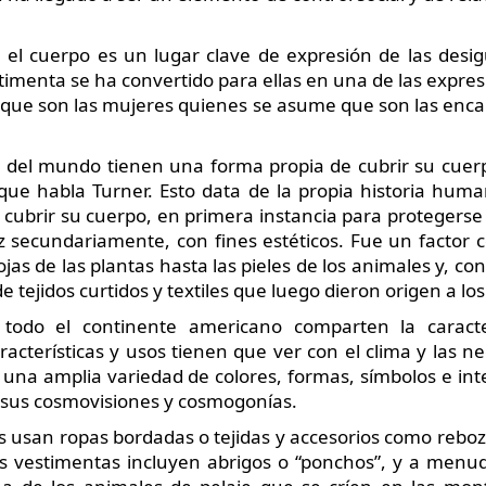
 el cuerpo es un lugar clave de expresión de las desig
imenta se ha convertido para ellas en una de las expresi
ue son las mujeres quienes se asume que son las enca
s del mundo tienen una forma propia de cubrir su cuerp
a que habla Turner. Esto data de la propia historia h
y cubrir su cuerpo, en primera instancia para protegerse 
ez secundariamente, con fines estéticos. Fue un factor
ojas de las plantas hasta las pieles de los animales y, c
e tejidos curtidos y textiles que luego dieron origen a los 
todo el continente americano comparten la caracte
aracterísticas y usos tienen que ver con el clima y las n
 una amplia variedad de colores, formas, símbolos e in
 sus cosmovisiones y cosmogonías.
as usan ropas bordadas o tejidas y accesorios como reboz
las vestimentas incluyen abrigos o “ponchos”, y a menu