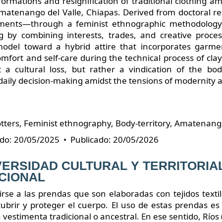
sformations and resignification of traditional clothing
atenango del Valle, Chiapas. Derived from doctoral re
uments—through a feminist ethnographic methodolog
 by combining interests, trades, and creative proce
model toward a hybrid attire that incorporates garme
mfort and self-care during the technical process of clay f
 a cultural loss, but rather a vindication of the bod
aily decision-making amidst the tensions of modernity a
tters, Feminist ethnography, Body-territory, Amatenango 
do: 20/05/2025 • Publicado: 20/05/2026
VERSIDAD CULTURAL Y TERRITORIAL
CIONAL
rse a las prendas que son elaboradas con tejidos texti
ubrir y proteger el cuerpo. El uso de estas prendas es
 vestimenta tradicional o ancestral. En ese sentido, Río