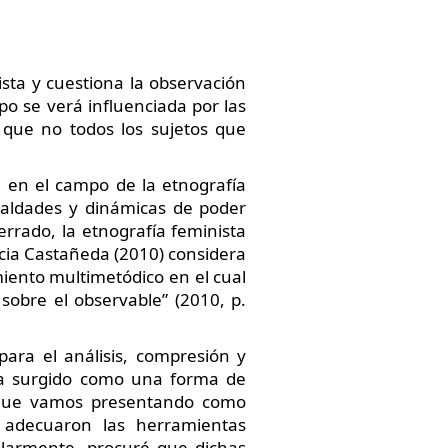
ista y cuestiona la observación
o se verá influenciada por las
o que no todos los sujetos que
 en el campo de la etnografía
ualdades y dinámicas de poder
errado, la etnografía feminista
ricia Castañeda (2010) considera
miento multimetódico en el cual
sobre el observable” (2010, p.
ara el análisis, compresión y
 ha surgido como una forma de
s que vamos presentando como
e adecuaron las herramientas
cularmente, procuré que dichas