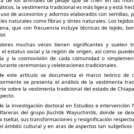
a de los animales de pelaje que se críen en las monta
váticos, la vestimenta tradicional es más ligera y está hec
so de accesorios y adornos elaborados con semillas, pl
ales naturales como fibras y tintes naturales. Los tejid
na, que con frecuencia incluye técnicas de tejido, b
or.
olores muchas veces tienen significantes y suelen t
l estatus social y la región de origen, así como pueden
gía y la cosmovisión de cada comunidad o simpleme
 durante ceremonias y celebraciones tradicionales.
de este artículo se documenta el marco teórico de 
riormente se presenta el análisis de la vestimenta tra
rte sobre la vestimenta tradicional del estado de Chiapa
specto.
de la investigación doctoral en Estudios e intervención
lfareras del grupo Jluchtik Wayuchintik, donde se desc
a tseltal, sus transformaciones y resignificación respect
el ámbito cultural y en aras de aspectos tan subjetivos