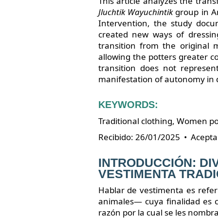
This article analyzes the tran
Jluchtik Wayuchintik
group in Am
Intervention, the study doc
created new ways of dressing
transition from the original 
allowing the potters greater co
transition does not represent
manifestation of autonomy in d
KEYWORDS:
Traditional clothing, Women po
Recibido: 26/01/2025 • Acepta
INTRODUCCIÓN: DI
VESTIMENTA TRADI
Hablar de vestimenta es referi
animales— cuya finalidad es c
razón por la cual se les nombra