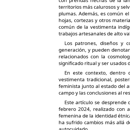
con prendas hechas de la lan
territorios más calurosos y sel
plumas. Además, es común el u
hojas, cortezas y otros materi
común de la vestimenta indíge
trabajos artesanales de alto val
Los patrones, diseños y c
generación, y pueden denotar e
relacionados con la cosmolo
significado ritual y ser usados
En este contexto, dentro 
vestimenta tradicional, poste
feminista junto al estado del a
campo y las conclusiones al re
Este artículo se desprende 
febrero 2024, realizado con a
femenina de la identidad étnic
ha sufrido cambios más allá d
autocuidado.