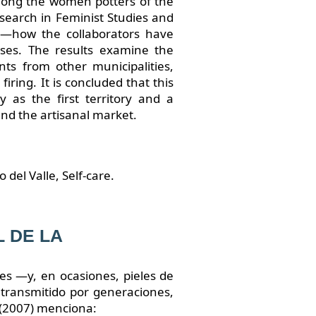
 among the women potters of the
search in Feminist Studies and
y—how the collaborators have
sses. The results examine the
nts from other municipalities,
iring. It is concluded that this
y as the first territory and a
nd the artisanal market.
del Valle, Self-care.
 DE LA
les —y, en ocasiones, pieles de
 transmitido por generaciones,
s (2007) menciona: