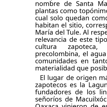
nombre de Santa Mar
plantas como topónimo 
cual solo quedan como
habitan el sitio, corr
María del Tule. Al resp
relevancia de este ti
cultura zapoteca,
precolombina, el agua
comunidades en tanto
materialidad que posibil
El lugar de origen m
zapotecos es la Lagun
fundadores de los li
señoríos de Macuilxóch
Oaxaca vinieron de es